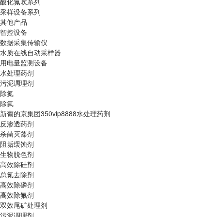
酸化氮吹系列
采样设备系列
其他产品
智控设备
数据采集传输仪
水质在线自动采样器
用电量监测设备
水处理药剂
污泥调理剂
除氮
除氟
新葡的京集团350vip8888水处理药剂
反渗透药剂
杀菌灭藻剂
阻垢缓蚀剂
生物脱色剂
高效除硅剂
总氮去除剂
高效除磷剂
高效除氟剂
双效尾矿处理剂
污泥调理剂